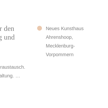
r den
Neues Kunsthaus
g und
Ahrenshoop,
Mecklenburg-
Vorpommern
raustausch.
haltung. …
eeresbiologen als „gefangenes Meer“ mit nur geri
; Wolf Wichmann, Unterwasserfotograf, Bund für U