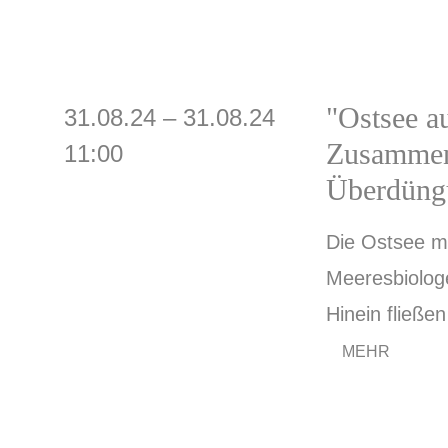
"Ostsee a
31.08.24 – 31.08.24
Zusammenh
11:00
Überdüngu
Die Ostsee mi
Meeresbiolog
Hinein fließe
MEHR
Die Ostsee mi
Auf dem Podiu