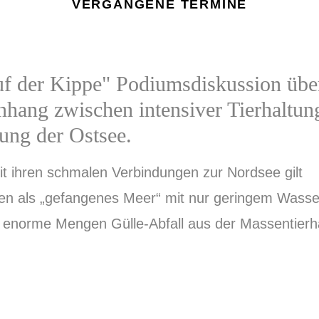
VERGANGENE TERMINE
uf der Kippe" Podiumsdiskussion übe
ang zwischen intensiver Tierhaltun
ng der Ostsee.
t ihren schmalen Verbindungen zur Nordsee gilt
en als „gefangenes Meer“ mit nur geringem Wasse
n enorme Mengen Gülle-Abfall aus der Massentier
t ihren schmalen Verbindungen zur Nordsee gilt M
m vertreten: Dr. Susanna Knotz, Diplom-Biologin