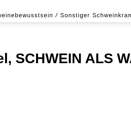
einebewusstsein
/
Sonstiger Schweinkra
kel, SCHWEIN ALS W