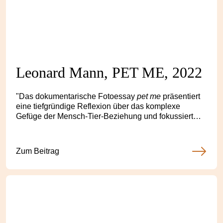
Leonard Mann, PET ME, 2022
"Das dokumentarische Fotoessay
pet me
präsentiert
eine tiefgründige Reflexion über das komplexe
Gefüge der Mensch-Tier-Beziehung und fokussiert
sich dabei auf das facettenreiche Verhältnis zwischen
Mensch und Schwein. Mit einer visuellen Sprache, die
gleichermaßen anspricht und provoziert, wirft dieses
Zum Beitrag
Kunstwerk einen kritischen Blick auf unsere
ambivalente Bindung zu diesen Tieren...."