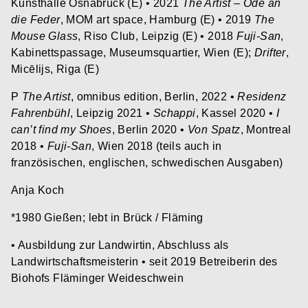
Kunsthalle Osnabrück (E) • 2021
The Artist – Ode an
die Feder
, MOM art space, Hamburg (E) • 2019
The
Mouse Glass
, Riso Club, Leipzig (E) • 2018
Fuji-San
,
Kabinettspassage, Museumsquartier, Wien (E);
Drifter
,
Micēlijs, Riga (E)
P
The Artist
, omnibus edition, Berlin, 2022 •
Residenz
Fahrenbühl
, Leipzig 2021 •
Schappi
, Kassel 2020 •
I
can’t find my Shoes
, Berlin 2020 •
Von Spatz
, Montreal
2018 •
Fuji-San
, Wien 2018 (teils auch in
französischen, englischen, schwedischen Ausgaben)
Anja Koch
*1980 Gießen; lebt in Brück / Fläming
• Ausbildung zur Landwirtin, Abschluss als
Landwirtschaftsmeisterin • seit 2019 Betreiberin des
Biohofs Fläminger Weideschwein